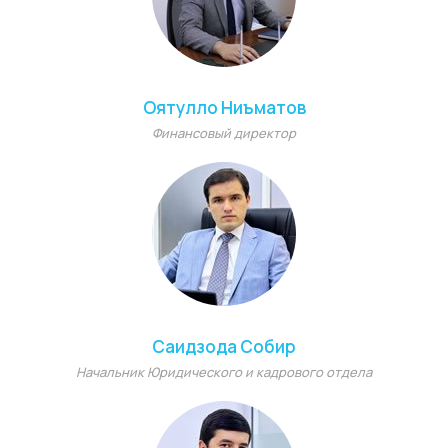
Оятулло Ниъматов
Финансовый директор
Саидзода Собир
Начальник Юридического и кадрового отдела