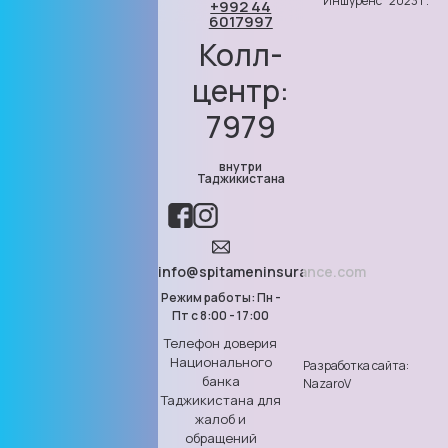
Иншуренс” 2023 г.
+992 44
6017997
Колл-
центр:
7979
внутри
Таджикистана
info@spitameninsurance.com
Режим работы: Пн -
Пт с 8:00 - 17:00
Телефон доверия
Национального
Разработка сайта:
банка
NazaroV
Таджикистана для
жалоб и
обращений