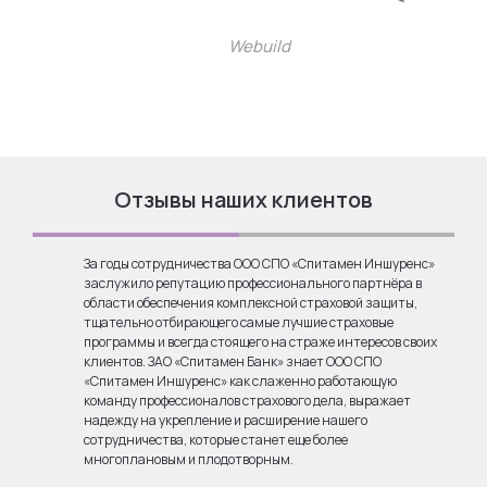
Webuild
Отзывы наших клиентов
За годы сотрудничества ООО СПО «Спитамен Иншуренс»
З
заслужило репутацию профессионального партнёра в
у
области обеспечения комплексной страховой защиты,
о
тщательно отбирающего самые лучшие страховые
о
программы и всегда стоящего на страже интересов своих
У
клиентов. ЗАО «Спитамен Банк» знает ООО СПО
с
«Спитамен Иншуренс» как слаженно работающую
с
команду профессионалов страхового дела, выражает
надежду на укрепление и расширение нашего
Д
в
сотрудничества, которые станет еще более
Д
многоплановым и плодотворным.