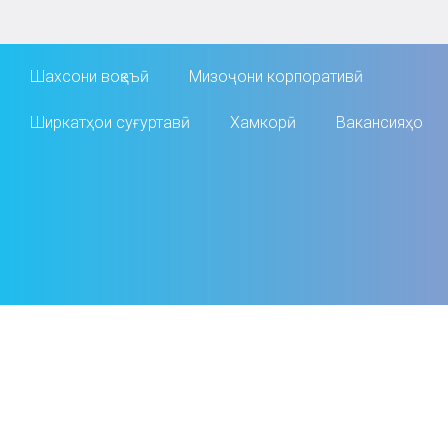
Шахсони воқеъӣ
Мизоҷони корпоративӣ
Ширкатҳои суғуртавӣ
Хамкорӣ
Вакансияҳо