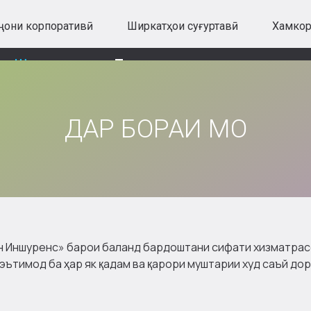
ҷони корпоративӣ
Ширкатҳои суғуртавӣ
Хамко
Ширкат
Тамос
ДАР БОРАИ МО
 Иншуренс» барои баланд бардоштани сифати хизматрасо
эътимод ба ҳар як қадам ва қарори муштарии худ саъй дор