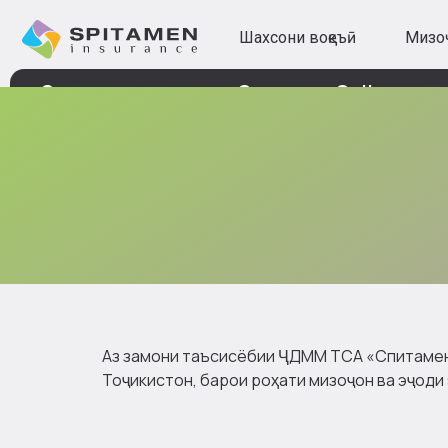
Шахсони воқеъӣ
Мизо
Страхование
Спитамен Online
Аз замони таъсисёбии ҶДММ ТСА «Спитамен
Тоҷикистон, барои роҳати мизоҷон ва эҷоди 