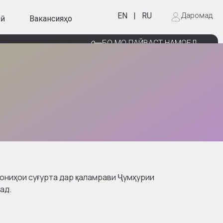
EN
|
RU
Даромад
рӣ
Вакансияҳо
БО МО ПАЙВАСТ НАМОЕД
ниҳои суғурта дар қаламрави Ҷумҳурии
ад.