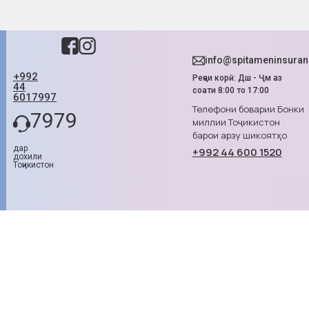
info@spitameninsura
+992
Реҷаи корӣ: Дш - Ҷм аз
44
соати 8:00 то 17:00
6017997
Телефони боварии Бонки
7979
миллии Тоҷикистон
барои арзу шикоятҳо
дар
+992 44 600 1520
дохили
Тоҷикистон