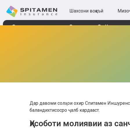
Шахсони воқеъӣ
Мизо
Страхование
Спитамен Online
Дар давоми солҳои охир Спитамен Иншуренс 
баландихтисосро ҷалб кардааст.
Ҳисоботи молиявии аз са