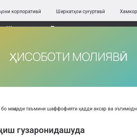
ҷони корпоративӣ
Ширкатҳои суғуртавӣ
Хамко
Ширкат
Тамос
ҲИСОБОТИ МОЛИЯВӢ
бо мақсади таъмини шаффофияти ҳадди аксар ва эътимодн
нҷиш гузаронидашуда