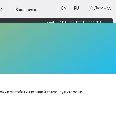
EN
|
RU
Даромад
рӣ
Вакансияҳо
БО МО ПАЙВАСТ НАМОЕД
окии ҳисоботи молиявӣ танҳо аудиторони